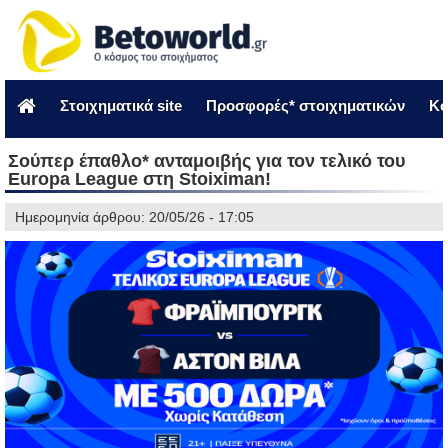
Στοιχηματικά site
Προσφορές* στοιχηματικών
Κο
Σούπερ έπαθλο* ανταμοιβής για τον τελικό του
Europa League στη Stoiximan!
Ημερομηνία άρθρου: 20/05/26 - 17:05