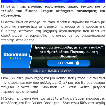
Η στιγμή της μεγάλης ευρωπαϊκής μάχης έφτασε και ο
τελικός του Europa League υπόσχεται συγκινήσεις και
αδρεναλίνη.
Η Άστον Βίλα επιστρέφει σε έναν τεράστιο ευρωπαϊκό τελικό με
στόχο να επαναφέρει το ιστορικό της όνομα στην κορυφή της
Ευρώπης, απέναντι στη μαχητική Φράιμπουργκ που θέλει να
ολοκληρώσει το ευρωπαϊκό της όνειρο με τον σημαντικότερο
τίτλο της ιστορίας της.
Πρόγραμμα ανταμοιβής με super έπαθλο*,
στα Ημιτελικά του Παγκοσμίου στη
Stoiximan!
☆☆☆☆☆
★★★★★
EΓΓΡΑΦΗ
ΕΕΕΠ | 21+ | ΠΑΙΞΕ ΥΠΕΥΘΥΝΑ
Γκολ, δυνατές μονομαχίες και μία κούπα που μπορεί να αλλάξει
την ιστορία και των δύο συλλόγων. Ο τελικός του Europa League
παίζεται δυνατά στη Stoiximan και κάθε λεπτό μετράει
περισσότερο από ποτέ!
Η Stoiximan απογειώνει τον μεγάλο τελικό με Super ενισχυμένες
αποδόσεις και Bet Builder Boost (που δίνει
πριμ 50%
στα κέρδη