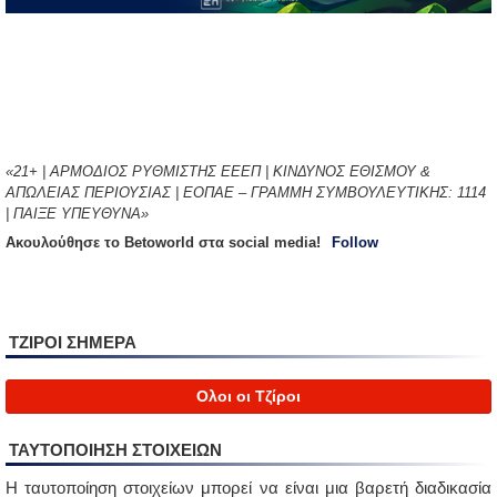
EΓΓ
«21+ | ΑΡΜΟΔΙΟΣ ΡΥΘΜΙΣΤΗΣ ΕΕΕΠ | ΚΙΝΔΥΝΟΣ ΕΘΙΣΜΟΥ &
ΑΠΩΛΕΙΑΣ ΠΕΡΙΟΥΣΙΑΣ | ΕΟΠΑΕ – ΓΡΑΜΜΗ ΣΥΜΒΟΥΛΕΥΤΙΚΗΣ: 1114
| ΠΑΙΞΕ ΥΠΕΥΘΥΝΑ»
Aκουλούθησε το Betoworld στα social media!
Follow
ΤΖΙΡΟΙ ΣΗΜΕΡΑ
Ολοι οι Τζίροι
ΤΑΥΤΟΠΟΙΗΣΗ ΣΤΟΙΧΕΙΩΝ
Η ταυτοποίηση στοιχείων μπορεί να είναι μια βαρετή διαδικασία