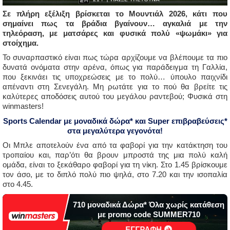
Σε πλήρη εξέλιξη βρίσκεται το Μουντιάλ 2026, κάτι που
σημαίνει πως τα βράδια βγαίνουν… αγκαλιά με την
τηλεόραση, με ματσάρες και φυσικά πολύ «ψωμάκι» για
στοίχημα.
Το συναρπαστικό είναι πως τώρα αρχίζουμε να βλέπουμε τα πιο
δυνατά ονόματα στην αρένα, όπως για παράδειγμα τη Γαλλία,
που ξεκινάει τις υποχρεώσεις με το πολύ… ύπουλο παιχνίδι
απέναντι στη Σενεγάλη. Μη ρωτάτε για το πού θα βρείτε τις
καλύτερες αποδόσεις αυτού του μεγάλου ραντεβού; Φυσικά στη
winmasters!
Sports Calendar με μοναδικά δώρα* και Super επιβραβεύσεις*
στα μεγαλύτερα γεγονότα!
Οι Μπλε αποτελούν ένα από τα φαβορί για την κατάκτηση του
τροπαίου και, παρ’ότι θα βρουν μπροστά της μια πολύ καλή
ομάδα, είναι το ξεκάθαρο φαβορί για τη νίκη. Στο 1.45 βρίσκουμε
τον άσο, με το διπλό πολύ πιο ψηλά, στο 7.20 και την ισοπαλία
στο 4.45.
710 μοναδικά Δώρα* Όλα χωρίς κατάθεση
με promo code SUMMER710
ΕΓΓΡΑΦΗ