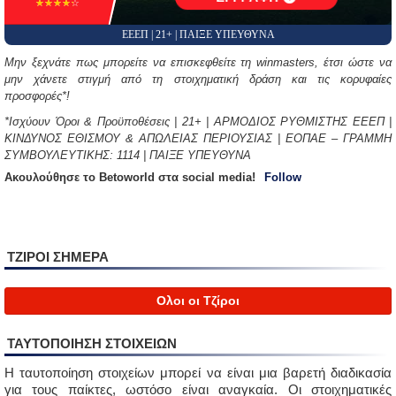
☆☆☆☆☆
★★★★★
ΕΕΕΠ | 21+ | ΠΑΙΞΕ ΥΠΕΥΘΥΝΑ
Μην ξεχνάτε πως μπορείτε να επισκεφθείτε τη winmasters, έτσι ώστε να
μην χάνετε στιγμή από τη στοιχηματική δράση και τις κορυφαίες
προσφορές*!
*Ισχύουν Όροι & Προϋποθέσεις | 21+ | ΑΡΜΟΔΙΟΣ ΡΥΘΜΙΣΤΗΣ ΕΕΕΠ |
ΚΙΝΔΥΝΟΣ ΕΘΙΣΜΟΥ & ΑΠΩΛΕΙΑΣ ΠΕΡΙΟΥΣΙΑΣ | ΕΟΠΑΕ – ΓΡΑΜΜΗ
ΣΥΜΒΟΥΛΕΥΤΙΚΗΣ: 1114 | ΠΑΙΞΕ ΥΠΕΥΘΥΝΑ
Aκουλούθησε το Betoworld στα social media!
Follow
ΤΖΙΡΟΙ ΣΗΜΕΡΑ
Ολοι οι Τζίροι
ΤΑΥΤΟΠΟΙΗΣΗ ΣΤΟΙΧΕΙΩΝ
Η ταυτοποίηση στοιχείων μπορεί να είναι μια βαρετή διαδικασία
για τους παίκτες, ωστόσο είναι αναγκαία. Οι στοιχηματικές