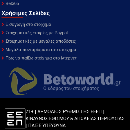
Bet365
Χρήσιμες Σελίδες
Εισαγωγή στο στοίχημα
Στοιχηματικές εταιρίες με Paypal
Στοιχηματικές με μεγάλες αποδόσεις
Μεγάλα πονταρίσματα στο στοίχημα
Πως να παίξω στοίχημα στο ίντερνετ
21+ | ΑΡΜΟΔΙΟΣ ΡΥΘΜΙΣΤΗΣ ΕΕΕΠ |
ΚΙΝΔΥΝΟΣ ΕΘΙΣΜΟΥ & ΑΠΩΛΕΙΑΣ ΠΕΡΙΟΥΣΙΑΣ
|
ΠΑΙΞΕ ΥΠΕΥΘΥΝΑ